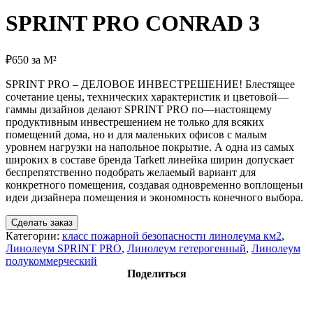
SPRINT PRO CONRAD 3
₽
650
за М²
SPRINT PRO –
ДЕЛОВОЕ
ИНВЕСТРЕШЕНИЕ
!
Блестящее
сочетание
цены
,
технических
характеристик
и
цветовой
—
гаммы
дизайнов
делают
SPRINT PRO
по
—
настоящему
продуктивным
инвестрешением
не
только
для
всяких
помещений
дома
,
но
и
для
маленьких
офисов
с
малым
уровнем
нагрузки
на
напольное
покрытие
.
А
одна
из
самых
широких
в
составе
бренда
Tarkett
линейка
ширин
допускает
беспрепятственно
подобрать
желаемый
вариант
для
конкретного
помещения
,
создавая
одновременно
воплощеньи
идеи
дизайнера
помещения
и
экономность
конечного
выбора
.
Сделать заказ
Категории:
класс пожарной безопасности линолеума км2
,
Линолеум SPRINT PRO
,
Линолеум гетерогенный
,
Линолеум
полукоммерческий
Поделиться