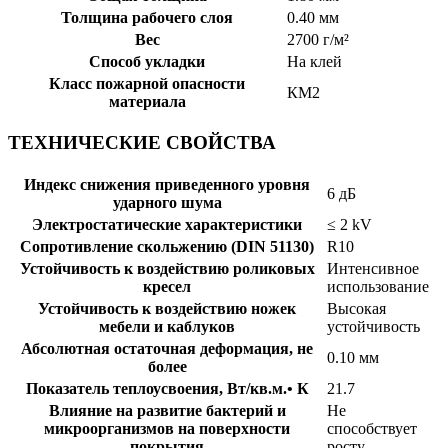
Толщина рабочего слоя
0.40 мм
Вес
2700 г/м²
Способ укладки
На клей
Класс пожарной опасности
КМ2
материала
ТЕХНИЧЕСКИЕ СВОЙСТВА
Индекс снижения приведенного уровня
6 дБ
ударного шума
Электростатические характеристики
≤ 2 kV
Сопротивление скольжению (DIN 51130)
R10
Устойчивость к воздействию роликовых
Интенсивное
кресел
использование
Устойчивость к воздействию ножек
Высокая
мебели и каблуков
устойчивость
Абсолютная остаточная деформация, не
0.10 мм
более
Показатель теплоусвоения, Вт/кв.м.• К
21.7
Влияние на развитие бактерий и
Не
микроорганизмов на поверхности
способствует
покрытия
росту