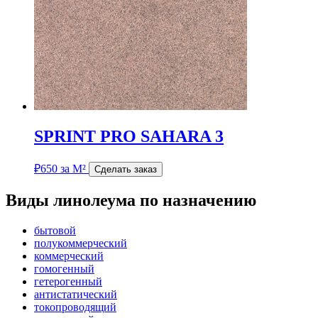
SPRINT PRO SAHARA 3
₽
650
за М²
Сделать заказ
Виды линолеума по назначению
бытовой
полукоммерческий
коммерческий
гомогенный
гетерогенный
антистатический
токопроводящий