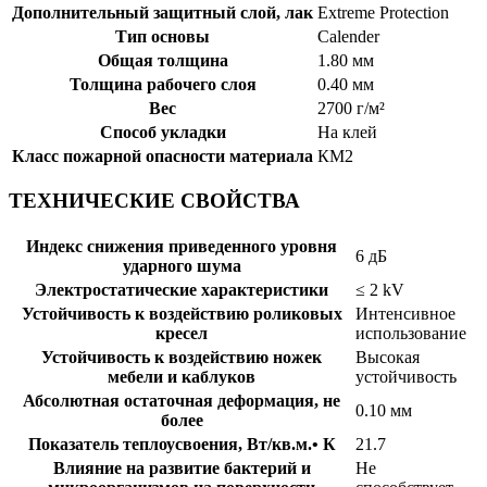
Дополнительный защитный слой, лак
Extreme Protection
Тип основы
Calender
Общая толщина
1.80 мм
Толщина рабочего слоя
0.40 мм
Вес
2700 г/м²
Способ укладки
На клей
Класс пожарной опасности материала
КМ2
ТЕХНИЧЕСКИЕ СВОЙСТВА
Индекс снижения приведенного уровня
6 дБ
ударного шума
Электростатические характеристики
≤ 2 kV
Устойчивость к воздействию роликовых
Интенсивное
кресел
использование
Устойчивость к воздействию ножек
Высокая
мебели и каблуков
устойчивость
Абсолютная остаточная деформация, не
0.10 мм
более
Показатель теплоусвоения, Вт/кв.м.• К
21.7
Влияние на развитие бактерий и
Не