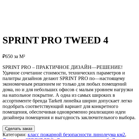
SPRINT PRO TWEED 4
₽
650
за М²
SPRINT PRO –
ПРАКТИЧНОЕ
ДИЗАЙН
—
РЕШЕНИЕ
!
Удачное
сочетание
стоимости
,
технических
параметров
и
палитры
дизайнов
делают
SPRINT PRO
по
—
настоящему
экономичным
решением
не
только
для
любых
помещений
дома
,
но
и
для
небольших
офисов
с
малым
уровнем
нагрузки
на
напольное
покрытие
.
А
одна
из
самых
широких
в
ассортименте
бренда
Tarkett
линейка
ширин
допускает
легко
подобрать
соответствующий
вариант
для
конкретного
помещения
,
обеспечивая
одновременно
реализацию
идеи
дизайнера
помещения
и
выгодность
заключительного
выбора
.
Сделать заказ
Категории:
класс пожарной безопасности линолеума км2
,