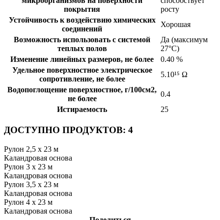
микроорганизмов на поверхности
способствует
покрытия
росту
Устойчивость к воздействию химических
Хорошая
соединений
Возможность использовать с системой
Да (максимум
теплых полов
27°C)
Изменение линейных размеров, не более
0.40 %
Удельное поверхностное электрическое
5.10¹⁵ Ω
cопротивление, не более
Водопоглощение поверхностное, г/100см2,
0.4
не более
Истираемость
25
ДОСТУПНО ПРОДУКТОВ: 4
Рулон 2,5 x 23 м
Каландровая основа
Рулон 3 x 23 м
Каландровая основа
Рулон 3,5 x 23 м
Каландровая основа
Рулон 4 x 23 м
Каландровая основа
Поделиться