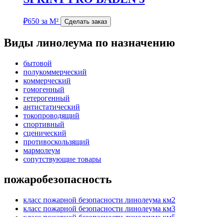
₽
650
за М²
Сделать заказ
Виды линолеума по назначению
бытовой
полукоммерческий
коммерческий
гомогенный
гетерогенный
антистатический
токопроводящий
спортивный
сценический
противоскользящий
мармолеум
сопутствующие товары
пожаробезопасность
класс пожарной безопасности линолеума км2
класс пожарной безопасности линолеума км3