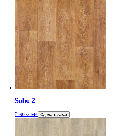
Soho 2
₽
590
за М²
Сделать заказ