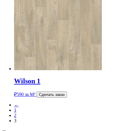
Wilson 1
₽
590
за М²
Сделать заказ
←
1
2
3