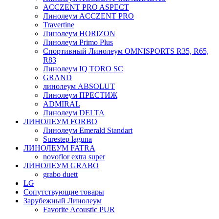
ACCZENT PRO ASPECT
Линолеум ACCZENT PRO
Travertine
Линолеум HORIZON
Линолеум Primo Plus
Спортивный Линолеум OMNISPORTS R35, R65,
R83
Линолеум IQ TORO SC
GRAND
линолеум ABSOLUT
Линолеум ПРЕСТИЖ
ADMIRAL
Линолеум DELTA
ЛИНОЛЕУМ FORBO
Линолеум Emerald Standart
Surestep laguna
ЛИНОЛЕУМ FATRA
novoflor extra super
ЛИНОЛЕУМ GRABO
grabo duett
LG
Сопутствующие товары
Зарубежный Линолеум
Favorite Acoustic PUR