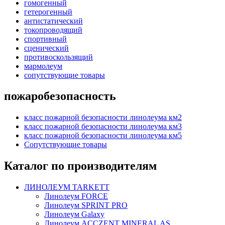
гомогенный
гетерогенный
антистатический
токопроводящий
спортивный
сценический
противоскользящий
мармолеум
сопутствующие товары
пожаробезопасность
класс пожарной безопасности линолеума км2
класс пожарной безопасности линолеума км3
класс пожарной безопасности линолеума км5
Сопутствующие товары
Каталог по производителям
ЛИНОЛЕУМ TARKETT
Линолеум FORCE
Линолеум SPRINT PRO
Линолеум Galaxy
Линолеум ACCZENT MINERAL AS