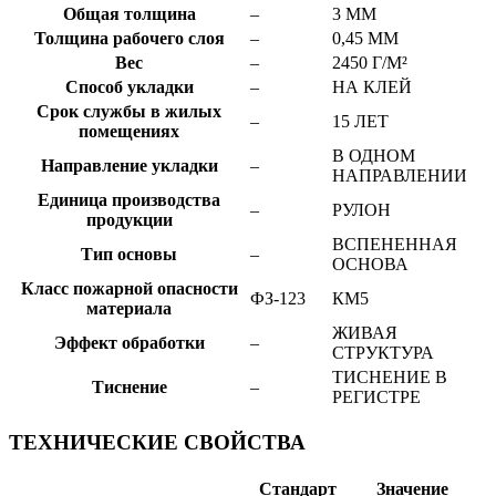
Общая толщина
–
3 ММ
Толщина рабочего слоя
–
0,45 ММ
Вес
–
2450 Г/М²
Способ укладки
–
НА КЛЕЙ
Срок службы в жилых
–
15 ЛЕТ
помещениях
В ОДНОМ
Направление укладки
–
НАПРАВЛЕНИИ
Единица производства
–
РУЛОН
продукции
ВСПЕНЕННАЯ
Тип основы
–
ОСНОВА
Класс пожарной опасности
ФЗ-123
КМ5
материала
ЖИВАЯ
Эффект обработки
–
СТРУКТУРА
ТИСНЕНИЕ В
Тиснение
–
РЕГИСТРЕ
ТЕХНИЧЕСКИЕ СВОЙСТВА
Стандарт
Значение