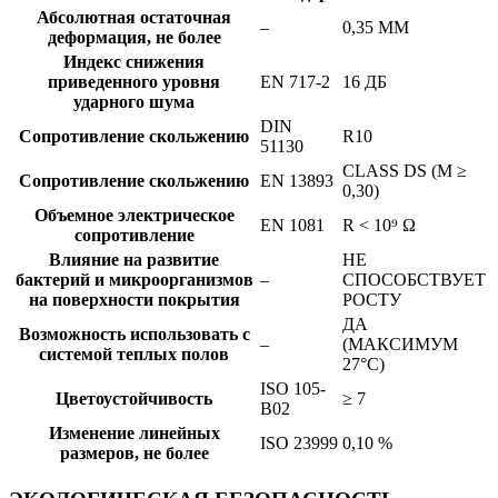
Абсолютная остаточная
–
0,35 ММ
деформация, не более
Индекс снижения
приведенного уровня
EN 717-2
16 ДБ
ударного шума
DIN
Сопротивление скольжению
R10
51130
CLASS DS (Μ ≥
Сопротивление скольжению
EN 13893
0,30)
Объемное электрическое
EN 1081
R < 10⁹ Ω
сопротивление
Влияние на развитие
НЕ
бактерий и микроорганизмов
–
СПОСОБСТВУЕТ
на поверхности покрытия
РОСТУ
ДА
Возможность использовать с
–
(МАКСИМУМ
системой теплых полов
27°C)
ISO 105-
Цветоустойчивость
≥ 7
B02
Изменение линейных
ISO 23999
0,10 %
размеров, не более