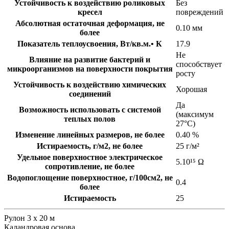
Устойчивость к воздействию роликовых
Без
кресел
повреждений
Абсолютная остаточная деформация, не
0.10 мм
более
Показатель теплоусвоения, Вт/кв.м.• К
17.9
Не
Влияние на развитие бактерий и
способствует
микроорганизмов на поверхности покрытия
росту
Устойчивость к воздействию химических
Хорошая
соединений
Да
Возможность использовать с системой
(максимум
теплых полов
27°C)
Изменение линейных размеров, не более
0.40 %
Истираемость, г/м2, не более
25 г/м²
Удельное поверхностное электрическое
5.10¹⁵ Ω
cопротивление, не более
Водопоглощение поверхностное, г/100см2, не
0.4
более
Истираемость
25
Рулон 3 x 20 м
Каландровая основа