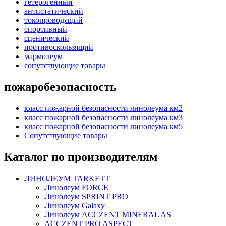
гетерогенный
антистатический
токопроводящий
спортивный
сценический
противоскользящий
мармолеум
сопутствующие товары
пожаробезопасность
класс пожарной безопасности линолеума км2
класс пожарной безопасности линолеума км3
класс пожарной безопасности линолеума км5
Сопутствующие товары
Каталог по производителям
ЛИНОЛЕУМ TARKETT
Линолеум FORCE
Линолеум SPRINT PRO
Линолеум Galaxy
Линолеум ACCZENT MINERAL AS
ACCZENT PRO ASPECT