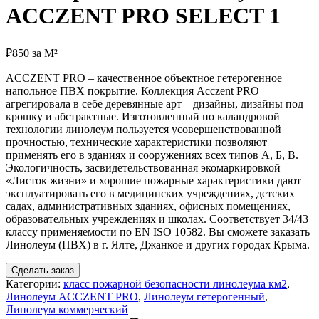
ACCZENT PRO SELECT 1
₽
850
за М²
ACCZENT PRO –
качественное
объектное
гетерогенное
напольное
ПВХ
покрытие
.
Коллекция
Acczent PRO
агрегировала
в
себе деревянные
арт
—
дизайны
,
дизайны
под
крошку
и
абстрактные
.
Изготовленный
по
каландровой
технологии
линолеум
пользуется
усовершенствованной
прочностью
,
технические
характеристики
позволяют
применять
его
в
зданиях
и
сооружениях
всех
типов
А
,
Б
,
В
.
Экологичность
,
засвидетельствованная
экомаркировкой
«
Листок
жизни
»
и
хорошие
пожарные
характеристики
дают
эксплуатировать
его
в
медицинских
учреждениях
,
детских
садах
,
административных
зданиях
,
офисных
помещениях
,
образовательных
учреждениях
и
школах
.
Соответствует
34/43
классу
применяемости
по
EN ISO 10582.
Вы
сможете
заказать
Линолеум
(
ПВХ
)
в
г
.
Ялте
,
Джанкое
и
других
городах
Крыма
.
Сделать заказ
Категории:
класс пожарной безопасности линолеума км2
,
Линолеум ACCZENT PRO
,
Линолеум гетерогенный
,
Линолеум коммерческий