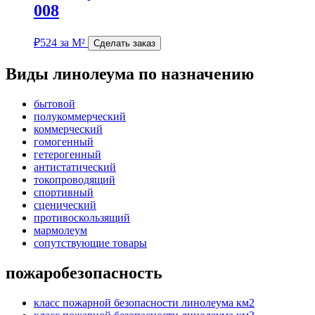
008
₽
524
за М²
Сделать заказ
Виды линолеума по назначению
бытовой
полукоммерческий
коммерческий
гомогенный
гетерогенный
антистатический
токопроводящий
спортивный
сценический
противоскользящий
мармолеум
сопутствующие товары
пожаробезопасность
класс пожарной безопасности линолеума км2