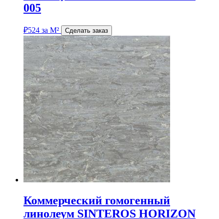
005
₽
524
за М²
Сделать заказ
Коммерческий гомогенный
линолеум SINTEROS HORIZON