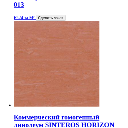
013
₽
524
за М²
Сделать заказ
Коммерческий гомогенный
линолеум SINTEROS HORIZON