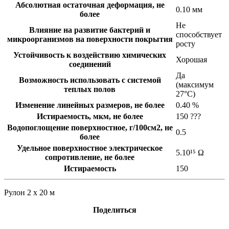
Абсолютная остаточная деформация, не
0.10 мм
более
Не
Влияние на развитие бактерий и
способствует
микроорганизмов на поверхности покрытия
росту
Устойчивость к воздействию химических
Хорошая
соединений
Да
Возможность использовать с системой
(максимум
теплых полов
27°C)
Изменение линейных размеров, не более
0.40 %
Истираемость, мкм, не более
150 ???
Водопоглощение поверхностное, г/100см2, не
0.5
более
Удельное поверхностное электрическое
5.10¹⁵ Ω
cопротивление, не более
Истираемость
150
Рулон 2 x 20 м
Поделиться